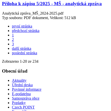
Příloha k zápisu 5/2025 - MŠ - analytická zpráva
Analytická zpráva_MŠ_2024-2025.pdf
Typ souboru: PDF dokument, Velikost: 512 kB
první stránka
předchozí stránka
1
2
3
další stránka
poslední stránka
Zobrazeno
1
-
20
ze 234
Obecní úřad
Aktuality
Úřední deska
Povinné informace
E-podatelna
Samospráva obce
Poplatky
Czech POINT