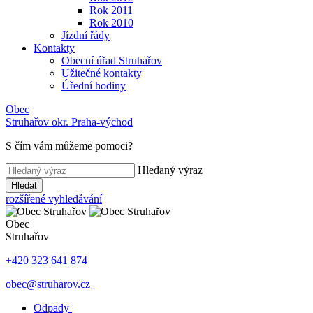
Rok 2011
Rok 2010
Jízdní řády
Kontakty
Obecní úřad Struhařov
Užitečné kontakty
Úřední hodiny
Obec
Struhařov
okr. Praha-východ
S čím vám můžeme pomoci
?
Hledaný výraz
Hledat
rozšířené vyhledávání
Obec
Struhařov
+420 323 641 874
obec@struharov.cz
Odpady