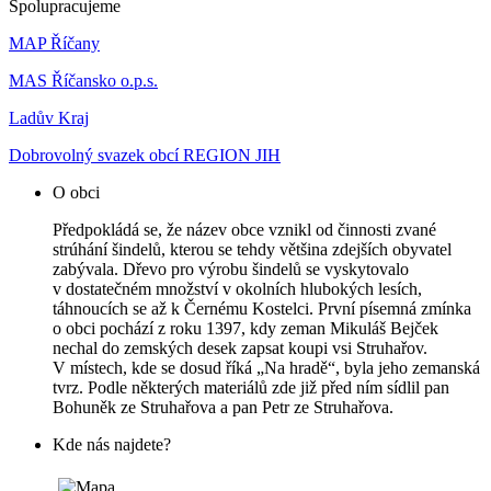
Spolupracujeme
MAP Říčany
MAS Říčansko o.p.s.
Ladův Kraj
Dobrovolný svazek obcí REGION JIH
O obci
Předpokládá se, že název obce vznikl od činnosti zvané
strúhání šindelů, kterou se tehdy většina zdejších obyvatel
zabývala. Dřevo pro výrobu šindelů se vyskytovalo
v dostatečném množství v okolních hlubokých lesích,
táhnoucích se až k Černému Kostelci. První písemná zmínka
o obci pochází z roku 1397, kdy zeman Mikuláš Bejček
nechal do zemských desek zapsat koupi vsi Struhařov.
V místech, kde se dosud říká „Na hradě“, byla jeho zemanská
tvrz. Podle některých materiálů zde již před ním sídlil pan
Bohuněk ze Struhařova a pan Petr ze Struhařova.
Kde nás najdete?