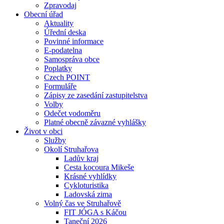
Zpravodaj
Obecní úřad
Aktuality
Úřední deska
Povinné informace
E-podatelna
Samospráva obce
Poplatky
Czech POINT
Formuláře
Zápisy ze zasedání zastupitelstva
Volby
Odečet vodoměru
Platné obecně závazné vyhlášky
Život v obci
Služby
Okolí Struhařova
Ladův kraj
Cesta kocoura Mikeše
Krásné vyhlídky
Cykloturistika
Ladovská zima
Volný čas ve Struhařově
FIT JÓGA s Káčou
Taneční 2026