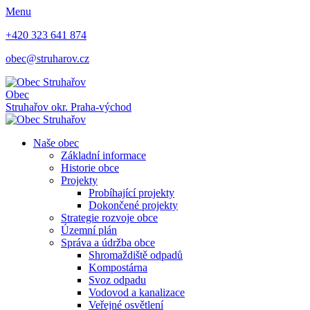
Menu
+420 323 641 874
obec@struharov.cz
Obec
Struhařov
okr. Praha-východ
Naše obec
Základní informace
Historie obce
Projekty
Probíhající projekty
Dokončené projekty
Strategie rozvoje obce
Územní plán
Správa a údržba obce
Shromaždiště odpadů
Kompostárna
Svoz odpadu
Vodovod a kanalizace
Veřejné osvětlení