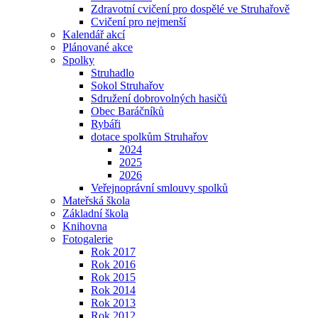
Zdravotní cvičení pro dospělé ve Struhařově
Cvičení pro nejmenší
Kalendář akcí
Plánované akce
Spolky
Struhadlo
Sokol Struhařov
Sdružení dobrovolných hasičů
Obec Baráčníků
Rybáři
dotace spolkům Struhařov
2024
2025
2026
Veřejnoprávní smlouvy spolků
Mateřská škola
Základní škola
Knihovna
Fotogalerie
Rok 2017
Rok 2016
Rok 2015
Rok 2014
Rok 2013
Rok 2012