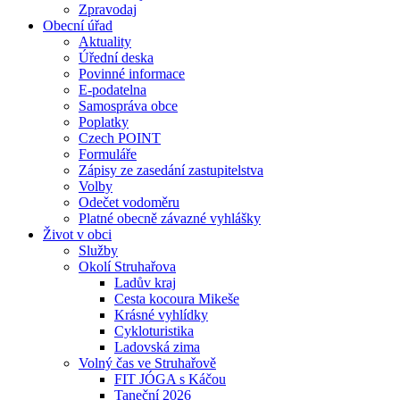
Zpravodaj
Obecní úřad
Aktuality
Úřední deska
Povinné informace
E-podatelna
Samospráva obce
Poplatky
Czech POINT
Formuláře
Zápisy ze zasedání zastupitelstva
Volby
Odečet vodoměru
Platné obecně závazné vyhlášky
Život v obci
Služby
Okolí Struhařova
Ladův kraj
Cesta kocoura Mikeše
Krásné vyhlídky
Cykloturistika
Ladovská zima
Volný čas ve Struhařově
FIT JÓGA s Káčou
Taneční 2026