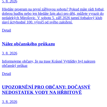
5. 8.
2026
Hledáte program na první zářijovou sobotu? Pokud máte rádi fotbal,
dobrou hudbu nebo jen hledáte fajn akci pro děti, můžete vyrazit do
nedalekých Mirošovic. V sobotu 5. září 2026 tamní fotbalový klub
slaví úctyhodné 100. výročí od svého založení.
Detail
Nález občanského průkazu
3. 8.
2026
Informujeme občany, že na trase Krásné Vyhlídky byl nalezen
občanský průkaz
Detail
UPOZORNĚNÍ PRO OBČANY: DOČASNÝ
NEDOSTATEK VODY NA HŘBITOVĚ
3. 8.
2026