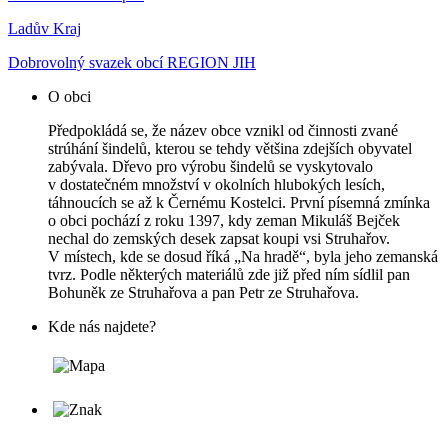
Ladův Kraj
Dobrovolný svazek obcí REGION JIH
O obci
Předpokládá se, že název obce vznikl od činnosti zvané
strúhání šindelů, kterou se tehdy většina zdejších obyvatel
zabývala. Dřevo pro výrobu šindelů se vyskytovalo
v dostatečném množství v okolních hlubokých lesích,
táhnoucích se až k Černému Kostelci. První písemná zmínka
o obci pochází z roku 1397, kdy zeman Mikuláš Bejček
nechal do zemských desek zapsat koupi vsi Struhařov.
V místech, kde se dosud říká „Na hradě“, byla jeho zemanská
tvrz. Podle některých materiálů zde již před ním sídlil pan
Bohuněk ze Struhařova a pan Petr ze Struhařova.
Kde nás najdete?