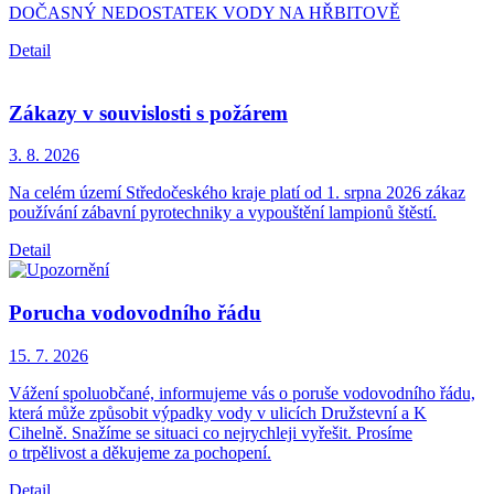
DOČASNÝ NEDOSTATEK VODY NA HŘBITOVĚ
Detail
Zákazy v souvislosti s požárem
3. 8.
2026
Na celém území Středočeského kraje platí od 1. srpna 2026 zákaz
používání zábavní pyrotechniky a vypouštění lampionů štěstí.
Detail
Porucha vodovodního řádu
15. 7.
2026
Vážení spoluobčané, informujeme vás o poruše vodovodního řádu,
která může způsobit výpadky vody v ulicích Družstevní a K
Cihelně. Snažíme se situaci co nejrychleji vyřešit. Prosíme
o trpělivost a děkujeme za pochopení.
Detail