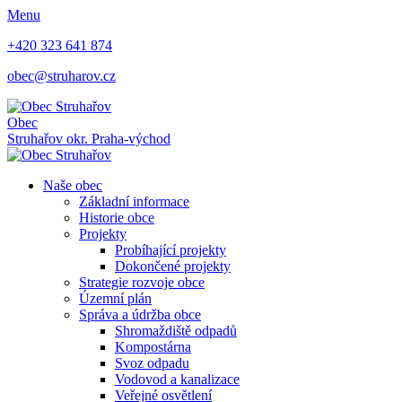
Menu
+420 323 641 874
obec@struharov.cz
Obec
Struhařov
okr. Praha-východ
Naše obec
Základní informace
Historie obce
Projekty
Probíhající projekty
Dokončené projekty
Strategie rozvoje obce
Územní plán
Správa a údržba obce
Shromaždiště odpadů
Kompostárna
Svoz odpadu
Vodovod a kanalizace
Veřejné osvětlení