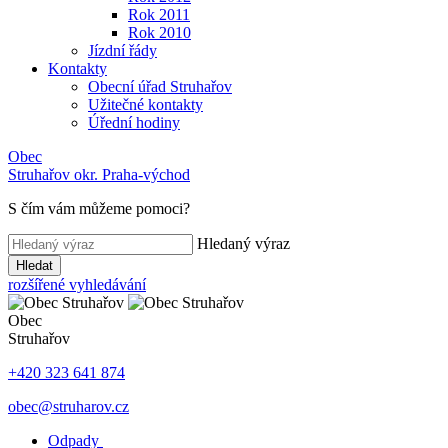
Rok 2011
Rok 2010
Jízdní řády
Kontakty
Obecní úřad Struhařov
Užitečné kontakty
Úřední hodiny
Obec
Struhařov
okr. Praha-východ
S čím vám můžeme pomoci
?
Hledaný výraz
Hledat
rozšířené vyhledávání
Obec
Struhařov
+420 323 641 874
obec@struharov.cz
Odpady