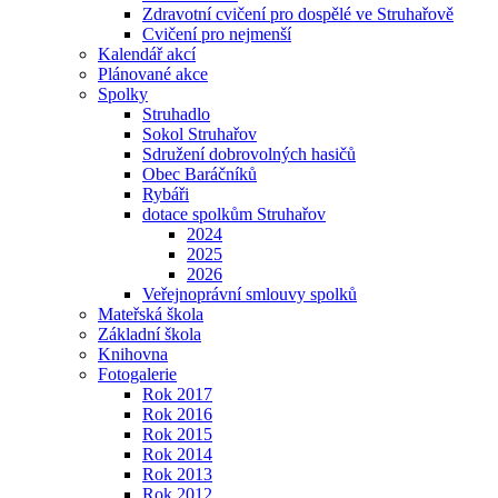
Zdravotní cvičení pro dospělé ve Struhařově
Cvičení pro nejmenší
Kalendář akcí
Plánované akce
Spolky
Struhadlo
Sokol Struhařov
Sdružení dobrovolných hasičů
Obec Baráčníků
Rybáři
dotace spolkům Struhařov
2024
2025
2026
Veřejnoprávní smlouvy spolků
Mateřská škola
Základní škola
Knihovna
Fotogalerie
Rok 2017
Rok 2016
Rok 2015
Rok 2014
Rok 2013
Rok 2012