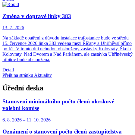
Změna v dopravě linky 383
13. 7.
2026
Na základě opatření z důvodu instalace trafostanice bude ve středu
15. července 2026 linka 383 vedena mezi Říčany a Uhříněvsí přímo
po I/2. V tomto dni nebudou obslouženy zastávky Kolovraty, Škola
Kolovraty, Nad Dvorem a Nad Parkánem, ale zastávka Uhříněveský
hřbitov bude obsloužena.
Detail
Přejít na stránku Aktuality
Úřední deska
Stanovení minimálního počtu členů okrskové
volební komise
6. 8.
2026
–
11. 10.
2026
Oznámení o stanovení počtu členů zastupitelstva