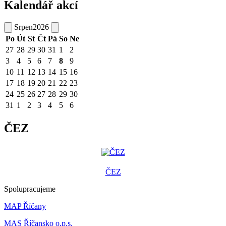
Kalendář akcí
Srpen
2026
Po
Út
St
Čt
Pá
So
Ne
27
28
29
30
31
1
2
3
4
5
6
7
8
9
10
11
12
13
14
15
16
17
18
19
20
21
22
23
24
25
26
27
28
29
30
31
1
2
3
4
5
6
ČEZ
ČEZ
Spolupracujeme
MAP Říčany
MAS Říčansko o.p.s.