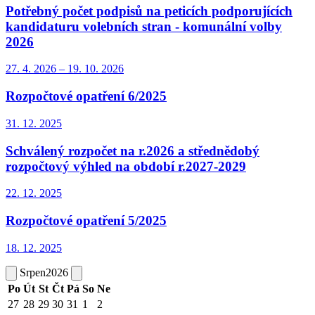
Potřebný počet podpisů na peticích podporujících
kandidaturu volebních stran - komunální volby
2026
27. 4.
2026
–
19. 10.
2026
Rozpočtové opatření 6/2025
31. 12.
2025
Schválený rozpočet na r.2026 a střednědobý
rozpočtový výhled na období r.2027-2029
22. 12.
2025
Rozpočtové opatření 5/2025
18. 12.
2025
Srpen
2026
Po
Út
St
Čt
Pá
So
Ne
27
28
29
30
31
1
2