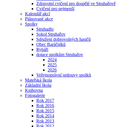
Zdravotní cvičení pro dospělé ve Struhařově
Cvičení pro nejmenší
Kalendář akcí
Plánované akce
Spolky
Struhadlo
Sokol Struhařov
Sdružení dobrovolných hasičů
Obec Baráčníků
Rybáři
dotace spolkům Struhařov
2024
2025
2026
Veřejnoprávní smlouvy spolků
Mateřská škola
Základní škola
Knihovna
Fotogalerie
Rok 2017
Rok 2016
Rok 2015
Rok 2014
Rok 2013
Rok 2012