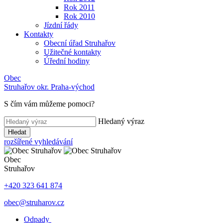
Rok 2011
Rok 2010
Jízdní řády
Kontakty
Obecní úřad Struhařov
Užitečné kontakty
Úřední hodiny
Obec
Struhařov
okr. Praha-východ
S čím vám můžeme pomoci
?
Hledaný výraz
Hledat
rozšířené vyhledávání
Obec
Struhařov
+420 323 641 874
obec@struharov.cz
Odpady