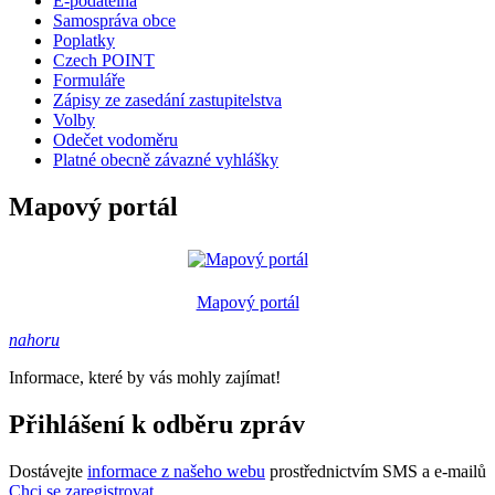
E-podatelna
Samospráva obce
Poplatky
Czech POINT
Formuláře
Zápisy ze zasedání zastupitelstva
Volby
Odečet vodoměru
Platné obecně závazné vyhlášky
Mapový portál
Mapový portál
nahoru
Informace, které by vás mohly zajímat!
Přihlášení k odběru zpráv
Dostávejte
informace z našeho webu
prostřednictvím SMS a e-mailů
Chci se zaregistrovat