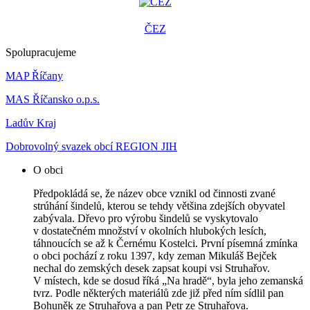
ČEZ
Spolupracujeme
MAP Říčany
MAS Říčansko o.p.s.
Ladův Kraj
Dobrovolný svazek obcí REGION JIH
O obci
Předpokládá se, že název obce vznikl od činnosti zvané
strúhání šindelů, kterou se tehdy většina zdejších obyvatel
zabývala. Dřevo pro výrobu šindelů se vyskytovalo
v dostatečném množství v okolních hlubokých lesích,
táhnoucích se až k Černému Kostelci. První písemná zmínka
o obci pochází z roku 1397, kdy zeman Mikuláš Bejček
nechal do zemských desek zapsat koupi vsi Struhařov.
V místech, kde se dosud říká „Na hradě“, byla jeho zemanská
tvrz. Podle některých materiálů zde již před ním sídlil pan
Bohuněk ze Struhařova a pan Petr ze Struhařova.