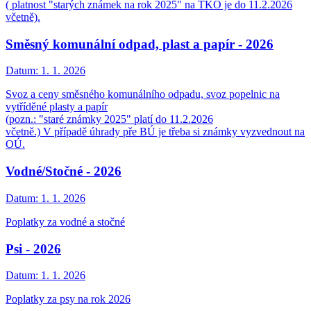
( platnost "starých známek na rok 2025" na TKO je do 11.2.2026
včetně).
Směsný komunální odpad, plast a papír - 2026
Datum:
1. 1. 2026
Svoz a ceny směsného komunálního odpadu, svoz popelnic na
vytříděné plasty a papír
(pozn.: "staré známky 2025" platí do 11.2.2026
včetně.) V případě úhrady pře BÚ je třeba si známky vyzvednout na
OÚ.
Vodné/Stočné - 2026
Datum:
1. 1. 2026
Poplatky za vodné a stočné
Psi - 2026
Datum:
1. 1. 2026
Poplatky za psy na rok 2026