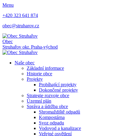
Menu
+420 323 641 874
obec@struharov.cz
Obec
Struhařov
okr. Praha-východ
Naše obec
Základní informace
Historie obce
Projekty
Probíhající projekty
Dokončené projekty
Strategie rozvoje obce
Územní plán
Správa a údržba obce
Shromaždiště odpadů
Kompostárna
Svoz odpadu
Vodovod a kanalizace
Veřejné osvětlení