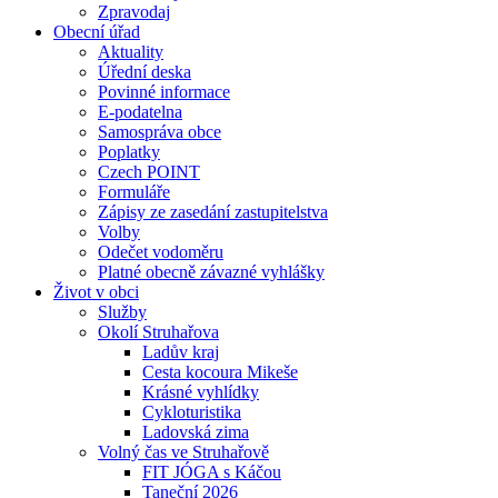
Zpravodaj
Obecní úřad
Aktuality
Úřední deska
Povinné informace
E-podatelna
Samospráva obce
Poplatky
Czech POINT
Formuláře
Zápisy ze zasedání zastupitelstva
Volby
Odečet vodoměru
Platné obecně závazné vyhlášky
Život v obci
Služby
Okolí Struhařova
Ladův kraj
Cesta kocoura Mikeše
Krásné vyhlídky
Cykloturistika
Ladovská zima
Volný čas ve Struhařově
FIT JÓGA s Káčou
Taneční 2026