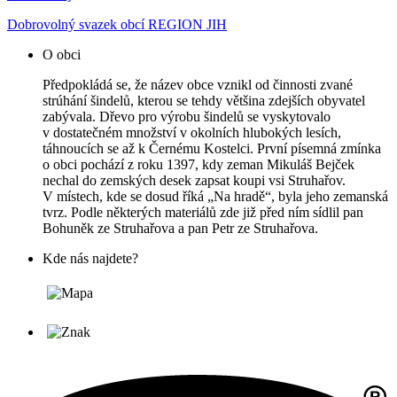
Dobrovolný svazek obcí REGION JIH
O obci
Předpokládá se, že název obce vznikl od činnosti zvané
strúhání šindelů, kterou se tehdy většina zdejších obyvatel
zabývala. Dřevo pro výrobu šindelů se vyskytovalo
v dostatečném množství v okolních hlubokých lesích,
táhnoucích se až k Černému Kostelci. První písemná zmínka
o obci pochází z roku 1397, kdy zeman Mikuláš Bejček
nechal do zemských desek zapsat koupi vsi Struhařov.
V místech, kde se dosud říká „Na hradě“, byla jeho zemanská
tvrz. Podle některých materiálů zde již před ním sídlil pan
Bohuněk ze Struhařova a pan Petr ze Struhařova.
Kde nás najdete?