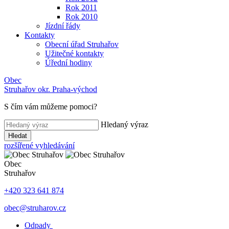
Rok 2011
Rok 2010
Jízdní řády
Kontakty
Obecní úřad Struhařov
Užitečné kontakty
Úřední hodiny
Obec
Struhařov
okr. Praha-východ
S čím vám můžeme pomoci
?
Hledaný výraz
Hledat
rozšířené vyhledávání
Obec
Struhařov
+420 323 641 874
obec@struharov.cz
Odpady