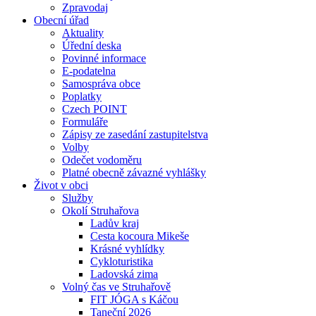
Zpravodaj
Obecní úřad
Aktuality
Úřední deska
Povinné informace
E-podatelna
Samospráva obce
Poplatky
Czech POINT
Formuláře
Zápisy ze zasedání zastupitelstva
Volby
Odečet vodoměru
Platné obecně závazné vyhlášky
Život v obci
Služby
Okolí Struhařova
Ladův kraj
Cesta kocoura Mikeše
Krásné vyhlídky
Cykloturistika
Ladovská zima
Volný čas ve Struhařově
FIT JÓGA s Káčou
Taneční 2026