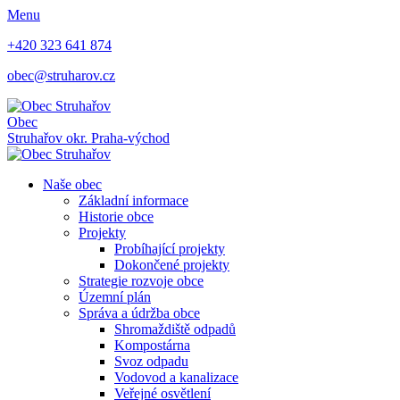
Menu
+420 323 641 874
obec@struharov.cz
Obec
Struhařov
okr. Praha-východ
Naše obec
Základní informace
Historie obce
Projekty
Probíhající projekty
Dokončené projekty
Strategie rozvoje obce
Územní plán
Správa a údržba obce
Shromaždiště odpadů
Kompostárna
Svoz odpadu
Vodovod a kanalizace
Veřejné osvětlení