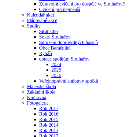
Zdravotní cvičení pro dospělé ve Struhařově
Cvičení pro nejmenší
Kalendář akcí
Plánované akce
Spolky
Struhadlo
Sokol Struhařov
Sdružení dobrovolných hasičů
Obec Baráčníků
Rybáři
dotace spolkům Struhařov
2024
2025
2026
Veřejnoprávní smlouvy spolků
Mateřská škola
Základní škola
Knihovna
Fotogalerie
Rok 2017
Rok 2016
Rok 2015
Rok 2014
Rok 2013
Rok 2012