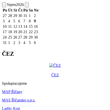
Srpen
2026
Po
Út
St
Čt
Pá
So
Ne
27
28
29
30
31
1
2
3
4
5
6
7
8
9
10
11
12
13
14
15
16
17
18
19
20
21
22
23
24
25
26
27
28
29
30
31
1
2
3
4
5
6
ČEZ
ČEZ
Spolupracujeme
MAP Říčany
MAS Říčansko o.p.s.
Ladův Kraj