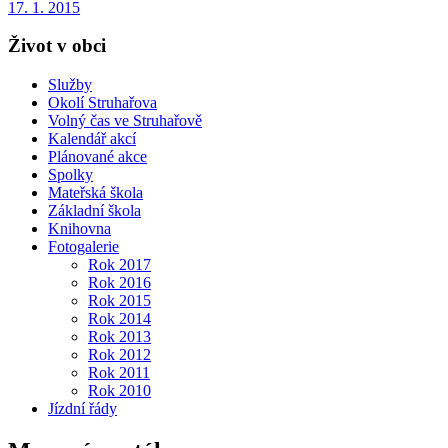
17. 1. 2015
Život v obci
Služby
Okolí Struhařova
Volný čas ve Struhařově
Kalendář akcí
Plánované akce
Spolky
Mateřská škola
Základní škola
Knihovna
Fotogalerie
Rok 2017
Rok 2016
Rok 2015
Rok 2014
Rok 2013
Rok 2012
Rok 2011
Rok 2010
Jízdní řády