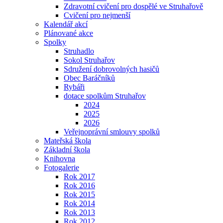
Zdravotní cvičení pro dospělé ve Struhařově
Cvičení pro nejmenší
Kalendář akcí
Plánované akce
Spolky
Struhadlo
Sokol Struhařov
Sdružení dobrovolných hasičů
Obec Baráčníků
Rybáři
dotace spolkům Struhařov
2024
2025
2026
Veřejnoprávní smlouvy spolků
Mateřská škola
Základní škola
Knihovna
Fotogalerie
Rok 2017
Rok 2016
Rok 2015
Rok 2014
Rok 2013
Rok 2012