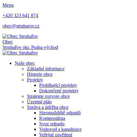
Menu
+420 323 641 874
obec@struharov.cz
Obec
Struhařov
okr. Praha-východ
Naše obec
Základní informace
Historie obce
Projekty
Probíhající projekty
Dokončené projekty
Strategie rozvoje obce
Územní plán
Správa a údržba obce
Shromaždiště odpadů
Kompostárna
Svoz odpadu
Vodovod a kanalizace
Veřejné osvětlení