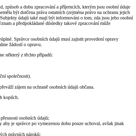
ad, způsob a dobu zpracování a příjemcích, kterým jsou osobní údaje
eměla být dotčena práva ostatních (zejména právo na ochranu jejich
 Subjekty údajů také mají být informováni o tom, zda jsou jeho osobní
, význam a předpokládané důsledky takové zpracování může
eúplné. Správce osobních údajů musí zajistit provedení opravy
line žádostí o opravu.
e některý z těchto případů:
ní společnosti).
převáží zájem na ochraně osobních údajů občana.
h kopiích.
přesnosti osobních údajů;
edy aby je správce po vymezenou dobu pouze uchoval, avšak jinak
ných právních nároků;