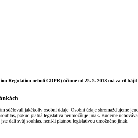
ion Regulation neboli GDPR) účinné od 25. 5. 2018 má za cíl háji
ránkách
m sdělovali jakékoliv osobní údaje. Osobní údaje shromažďujeme jeno
i souhlas, pokud platná legislativa neumožňuje jinak. Budeme uchováv
jste dali svůj souhlas, není-li platnou legislativou umožněno jinak.