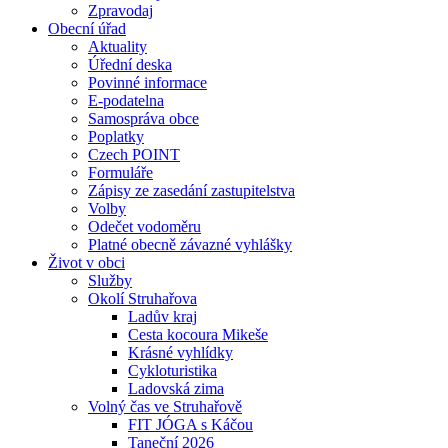
Zpravodaj
Obecní úřad
Aktuality
Úřední deska
Povinné informace
E-podatelna
Samospráva obce
Poplatky
Czech POINT
Formuláře
Zápisy ze zasedání zastupitelstva
Volby
Odečet vodoměru
Platné obecně závazné vyhlášky
Život v obci
Služby
Okolí Struhařova
Ladův kraj
Cesta kocoura Mikeše
Krásné vyhlídky
Cykloturistika
Ladovská zima
Volný čas ve Struhařově
FIT JÓGA s Káčou
Taneční 2026