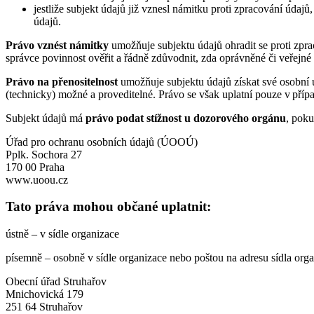
jestliže subjekt údajů již vznesl námitku proti zpracování úd
údajů.
Právo vznést námitky
umožňuje subjektu údajů ohradit se proti zp
správce povinnost ověřit a řádně zdůvodnit, zda oprávněné či veřejn
Právo na přenositelnost
umožňuje subjektu údajů získat své osobní 
(technicky) možné a proveditelné. Právo se však uplatní pouze v příp
Subjekt údajů má
právo podat stížnost u dozorového orgánu
, poku
Úřad pro ochranu osobních údajů (ÚOOÚ)
Pplk. Sochora 27
170 00 Praha
www.uoou.cz
Tato práva mohou občané uplatnit:
ústně – v sídle organizace
písemně – osobně v sídle organizace nebo poštou na adresu sídla org
Obecní úřad Struhařov
Mnichovická 179
251 64 Struhařov