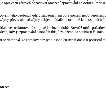
ajů, je oprávněn zároveň požadovat omezení zpracování na dobu nutnou 
racování jeho osobních údajů založeném na oprávněném nebo veřejném 
é zájmy převažují nad zájmy subjektu údajů na ochraně jeho osobních úd
údaje ve strukturované strojově čitelné podobě. Rovněž může požadovat
adech, kdy je zpracování osobních údajů založeno na souhlasu či smlou
d se domnívá, že zpracováním jeho osobních údajů došlo k porušení t
anizace