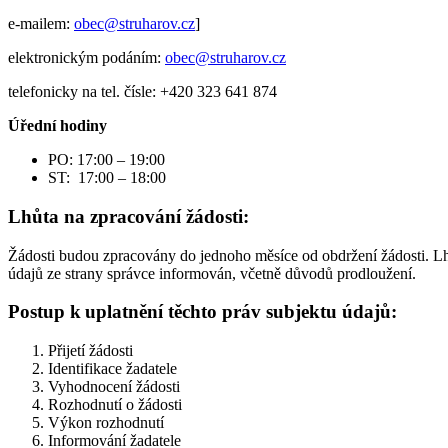
e-mailem:
obec@struharov.cz
]
elektronickým podáním:
obec@struharov.cz
telefonicky na tel. čísle: +420 323 641 874
Úřední hodiny
PO: 17:00 – 19:00
ST: 17:00 – 18:00
Lhůta na zpracování žádosti:
Žádosti budou zpracovány do jednoho měsíce od obdržení žádosti. Lh
údajů ze strany správce informován, včetně důvodů prodloužení.
Postup k uplatnění těchto práv subjektu údajů:
Přijetí žádosti
Identifikace žadatele
Vyhodnocení žádosti
Rozhodnutí o žádosti
Výkon rozhodnutí
Informování žadatele