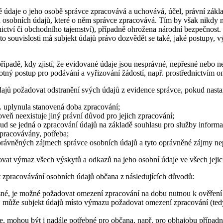
ké údaje o jeho osobě správce zpracovává a uchovává, účel, právní zákl
h osobních údajů, které o něm správce zpracovává. Tím by však nikdy n
ictví či obchodního tajemství), případně ohrožena národní bezpečnost.
to souvislosti má subjekt údajů právo dozvědět se také, jaké postupy
padě, kdy zjistí, že evidované údaje jsou nesprávné, nepřesné nebo n
tný postup pro podávání a vyřizování žádostí, např. prostřednictvím on
jů požadovat odstranění svých údajů z evidence správce, pokud nastan
. uplynula stanovená doba zpracování;
oveň neexistuje jiný právní důvod pro jejich zpracování;
ud se jedná o zpracování údajů na základě souhlasu pro služby informač
zpracovávány, potřeba;
právněných zájmech správce osobních údajů a tyto oprávněné zájmy ne
vat výmaz všech výskytů a odkazů na jeho osobní údaje ve všech jejic
 zpracovávání osobních údajů občana z následujících důvodů:
sné, je možné požadovat omezení zpracování na dobu nutnou k ověření 
lad, může subjekt údajů místo výmazu požadovat omezení zpracování (t
vce, mohou být i nadále potřebné pro občana, např. pro obhajobu případ