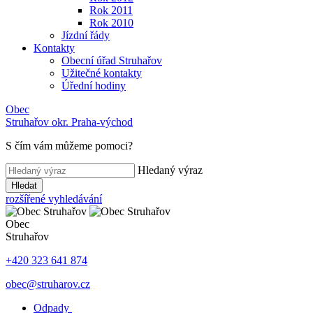
Rok 2011
Rok 2010
Jízdní řády
Kontakty
Obecní úřad Struhařov
Užitečné kontakty
Úřední hodiny
Obec
Struhařov
okr. Praha-východ
S čím vám můžeme pomoci
?
Hledaný výraz
Hledat
rozšířené vyhledávání
Obec
Struhařov
+420 323 641 874
obec@struharov.cz
Odpady