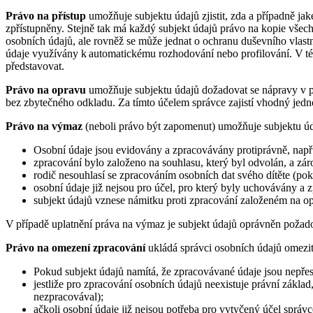
Právo na přístup
umožňuje subjektu údajů zjistit, zda a případně ja
zpřístupněny. Stejně tak má každý subjekt údajů právo na kopie všec
osobních údajů, ale rovněž se může jednat o ochranu duševního vlastn
údaje využívány k automatickému rozhodování nebo profilování. V té
představovat.
Právo na opravu
umožňuje subjektu údajů dožadovat se nápravy v pří
bez zbytečného odkladu. Za tímto účelem správce zajistí vhodný jedno
Právo na výmaz
(neboli právo být zapomenut) umožňuje subjektu úda
Osobní údaje jsou evidovány a zpracovávány protiprávně, např
zpracování bylo založeno na souhlasu, který byl odvolán, a zár
rodič nesouhlasí se zpracováním osobních dat svého dítěte (pok
osobní údaje již nejsou pro účel, pro který byly uchovávány a 
subjekt údajů vznese námitku proti zpracování založeném na o
V případě uplatnění práva na výmaz je subjekt údajů oprávněn požado
Právo na omezení zpracování
ukládá správci osobních údajů omezit
Pokud subjekt údajů namítá, že zpracovávané údaje jsou nepře
jestliže pro zpracování osobních údajů neexistuje právní zák
nezpracovával);
ačkoli osobní údaje již nejsou potřeba pro vytyčený účel sprá