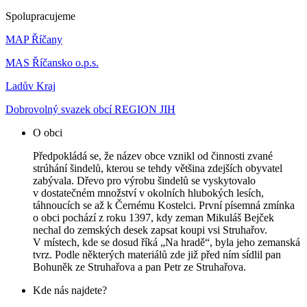
Spolupracujeme
MAP Říčany
MAS Říčansko o.p.s.
Ladův Kraj
Dobrovolný svazek obcí REGION JIH
O obci
Předpokládá se, že název obce vznikl od činnosti zvané
strúhání šindelů, kterou se tehdy většina zdejších obyvatel
zabývala. Dřevo pro výrobu šindelů se vyskytovalo
v dostatečném množství v okolních hlubokých lesích,
táhnoucích se až k Černému Kostelci. První písemná zmínka
o obci pochází z roku 1397, kdy zeman Mikuláš Bejček
nechal do zemských desek zapsat koupi vsi Struhařov.
V místech, kde se dosud říká „Na hradě“, byla jeho zemanská
tvrz. Podle některých materiálů zde již před ním sídlil pan
Bohuněk ze Struhařova a pan Petr ze Struhařova.
Kde nás najdete?