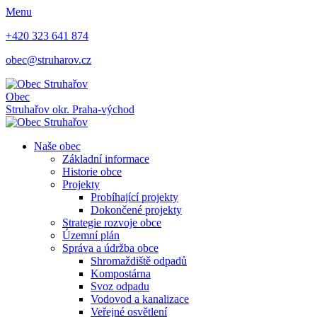
Menu
+420 323 641 874
obec@struharov.cz
Obec
Struhařov
okr. Praha-východ
Naše obec
Základní informace
Historie obce
Projekty
Probíhající projekty
Dokončené projekty
Strategie rozvoje obce
Územní plán
Správa a údržba obce
Shromaždiště odpadů
Kompostárna
Svoz odpadu
Vodovod a kanalizace
Veřejné osvětlení