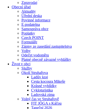
Zpravodaj
Obecní úřad
Aktuality
Úřední deska
Povinné informace
E-podatelna
Samospráva obce
Poplatky
Czech POINT
Formuláře
Zápisy ze zasedání zastupitelstva
Volby
Odečet vodoměru
Platné obecně závazné vyhlášky
Život v obci
Služby
Okolí Struhařova
Ladův kraj
Cesta kocoura Mikeše
Krásné vyhlídky
Cykloturistika
Ladovská zima
Volný čas ve Struhařově
FIT JÓGA s Káčou
Taneční 2026