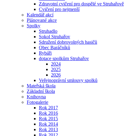
Zdravotní cvičení pro dospělé ve Struhařově
Cvičení pro nejmenší
Kalendář akcí
Plánované akce
Spolky
Struhadlo
Sokol Struhařov
Sdružení dobrovolných hasičů
Obec Baráčníků
Rybáři
dotace spolkům Struhařov
2024
2025
2026
Veřejnoprávní smlouvy spolků
Mateřská škola
Základní škola
Knihovna
Fotogalerie
Rok 2017
Rok 2016
Rok 2015
Rok 2014
Rok 2013
Rok 2012