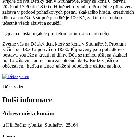
Přijďte oslavit Dětský den v Struhařově, který se koná 6. června
2026 od 13:30 do 18:00 u Hliněného rybníka. Pro děti je připravena
zábava v podobě pohádkových postav, skákacího hradu, kreativních
dílen a soutěží. Vstupné pro dítě je 100 Kč, za které se mohou
účastnit všech aktivit a soutěží.
Typ akce: ostatní (akce pro celou rodinu, akce pro děti)
Zveme vás na Dětský den, který se koná v Struhařově. Program
začíná od 13:30 a potrvá do 18:00. Připraveny jsou pohádkové
postavy, soutěže a kreativní dílny. Děti se mohou těšit na skákací
hrad a zábavu s odměnami za splněné úkoly. Bude zajištěno
občerstvení, hudba a tanec, takže si odpoledne užijete naplno.
Dětský den
Další informace
Adresa místa konání
u Hliněného rybníka, Struhařov, 25164
Cena