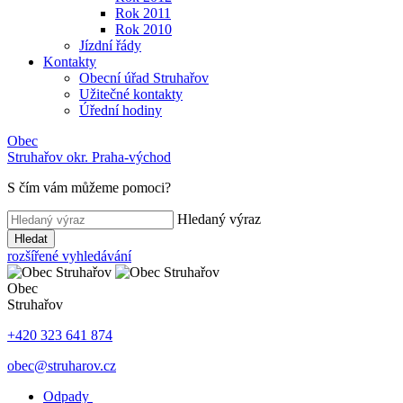
Rok 2011
Rok 2010
Jízdní řády
Kontakty
Obecní úřad Struhařov
Užitečné kontakty
Úřední hodiny
Obec
Struhařov
okr. Praha-východ
S čím vám můžeme pomoci
?
Hledaný výraz
Hledat
rozšířené vyhledávání
Obec
Struhařov
+420 323 641 874
obec@struharov.cz
Odpady