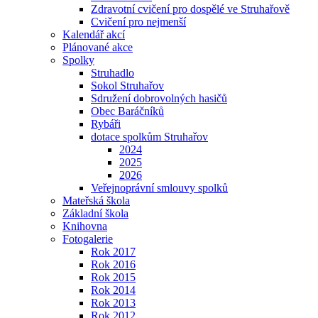
Zdravotní cvičení pro dospělé ve Struhařově
Cvičení pro nejmenší
Kalendář akcí
Plánované akce
Spolky
Struhadlo
Sokol Struhařov
Sdružení dobrovolných hasičů
Obec Baráčníků
Rybáři
dotace spolkům Struhařov
2024
2025
2026
Veřejnoprávní smlouvy spolků
Mateřská škola
Základní škola
Knihovna
Fotogalerie
Rok 2017
Rok 2016
Rok 2015
Rok 2014
Rok 2013
Rok 2012