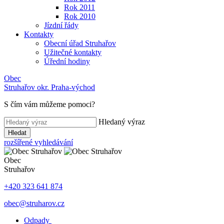
Rok 2011
Rok 2010
Jízdní řády
Kontakty
Obecní úřad Struhařov
Užitečné kontakty
Úřední hodiny
Obec
Struhařov
okr. Praha-východ
S čím vám můžeme pomoci
?
Hledaný výraz
Hledat
rozšířené vyhledávání
Obec
Struhařov
+420 323 641 874
obec@struharov.cz
Odpady