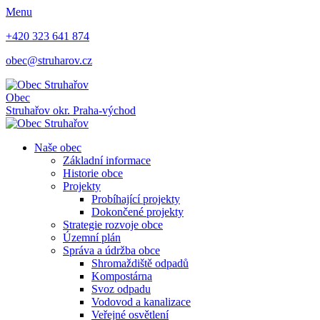
Menu
+420 323 641 874
obec@struharov.cz
Obec
Struhařov
okr. Praha-východ
Naše obec
Základní informace
Historie obce
Projekty
Probíhající projekty
Dokončené projekty
Strategie rozvoje obce
Územní plán
Správa a údržba obce
Shromaždiště odpadů
Kompostárna
Svoz odpadu
Vodovod a kanalizace
Veřejné osvětlení