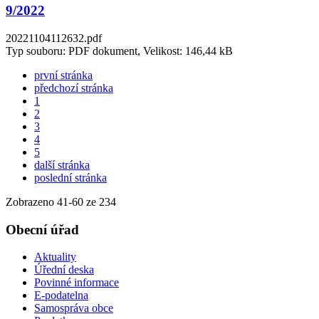
9/2022
20221104112632.pdf
Typ souboru: PDF dokument, Velikost: 146,44 kB
první stránka
předchozí stránka
1
2
3
4
5
další stránka
poslední stránka
Zobrazeno
41
-
60
ze 234
Obecní úřad
Aktuality
Úřední deska
Povinné informace
E-podatelna
Samospráva obce