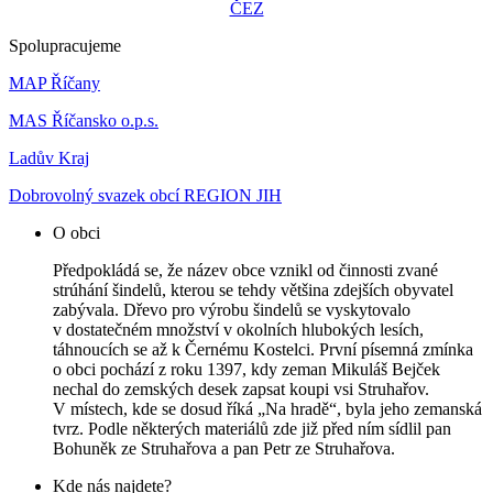
ČEZ
Spolupracujeme
MAP Říčany
MAS Říčansko o.p.s.
Ladův Kraj
Dobrovolný svazek obcí REGION JIH
O obci
Předpokládá se, že název obce vznikl od činnosti zvané
strúhání šindelů, kterou se tehdy většina zdejších obyvatel
zabývala. Dřevo pro výrobu šindelů se vyskytovalo
v dostatečném množství v okolních hlubokých lesích,
táhnoucích se až k Černému Kostelci. První písemná zmínka
o obci pochází z roku 1397, kdy zeman Mikuláš Bejček
nechal do zemských desek zapsat koupi vsi Struhařov.
V místech, kde se dosud říká „Na hradě“, byla jeho zemanská
tvrz. Podle některých materiálů zde již před ním sídlil pan
Bohuněk ze Struhařova a pan Petr ze Struhařova.
Kde nás najdete?