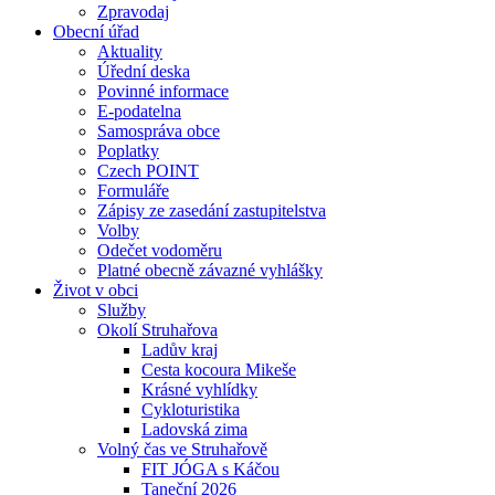
Zpravodaj
Obecní úřad
Aktuality
Úřední deska
Povinné informace
E-podatelna
Samospráva obce
Poplatky
Czech POINT
Formuláře
Zápisy ze zasedání zastupitelstva
Volby
Odečet vodoměru
Platné obecně závazné vyhlášky
Život v obci
Služby
Okolí Struhařova
Ladův kraj
Cesta kocoura Mikeše
Krásné vyhlídky
Cykloturistika
Ladovská zima
Volný čas ve Struhařově
FIT JÓGA s Káčou
Taneční 2026