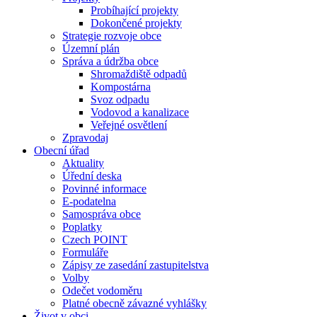
Probíhající projekty
Dokončené projekty
Strategie rozvoje obce
Územní plán
Správa a údržba obce
Shromaždiště odpadů
Kompostárna
Svoz odpadu
Vodovod a kanalizace
Veřejné osvětlení
Zpravodaj
Obecní úřad
Aktuality
Úřední deska
Povinné informace
E-podatelna
Samospráva obce
Poplatky
Czech POINT
Formuláře
Zápisy ze zasedání zastupitelstva
Volby
Odečet vodoměru
Platné obecně závazné vyhlášky
Život v obci