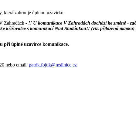
 která zahrnuje úplnou uzavírku.
a V Zahradách
-
!! U komunikace V Zahradách dochází ke změně - začá
 ke křižovatce s komunikací Nad Studánkou!! (viz. přiložená mapka)
u při úplné uzavírce komunikace.
320 nebo email:
patrik.fojtik@msilnice.cz