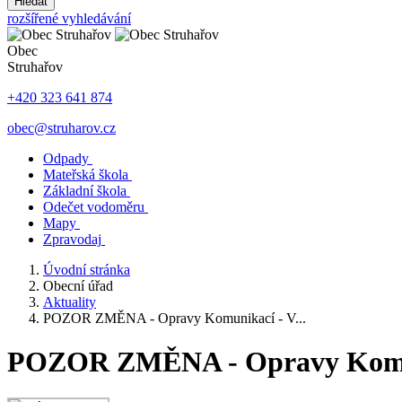
Hledat
rozšířené vyhledávání
Obec
Struhařov
+420 323 641 874
obec@struharov.cz
Odpady
Mateřská škola
Základní škola
Odečet vodoměru
Mapy
Zpravodaj
Úvodní stránka
Obecní úřad
Aktuality
POZOR ZMĚNA - Opravy Komunikací - V...
POZOR ZMĚNA - Opravy Komun