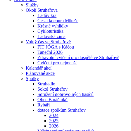
Služby
Okolí Struhařova
Ladův kraj
Cesta kocoura Mikeše
Krásné vyhlídky
Cykloturistika
Ladovská zima
Volný čas ve Struhařově
FIT JÓGA s Káčou
Taneční 2026
Zdravotní cvičení pro dospělé ve Struhařově
Cvičení pro nejmenší
Kalendář akcí
Plánované akce
Spolky
Struhadlo
Sokol Struhařov
Sdružení dobrovolných hasičů
Obec Baráčníků
Rybáři
dotace spolkům Struhařov
2024
2025
2026