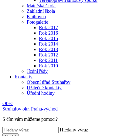
Veřejnoprávní smlouvy spolků
Mateřská škola
Základní škola
Knihovna
Fotogalerie
Rok 2017
Rok 2016
Rok 2015
Rok 2014
Rok 2013
Rok 2012
Rok 2011
Rok 2010
Jízdní řády
Kontakty
Obecní úřad Struhařov
Užitečné kontakty
Úřední hodiny
Obec
Struhařov
okr. Praha-východ
S čím vám můžeme pomoci
?
Hledaný výraz