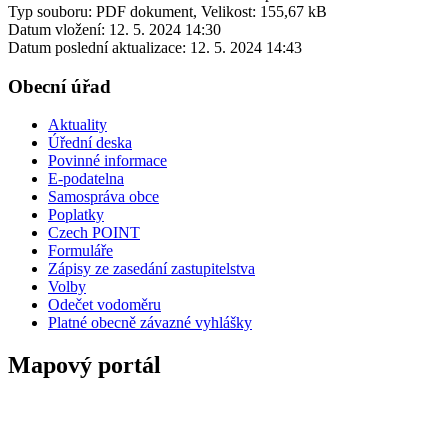
Typ souboru: PDF dokument, Velikost: 155,67 kB
Datum vložení:
12. 5. 2024 14:30
Datum poslední aktualizace:
12. 5. 2024 14:43
Obecní úřad
Aktuality
Úřední deska
Povinné informace
E-podatelna
Samospráva obce
Poplatky
Czech POINT
Formuláře
Zápisy ze zasedání zastupitelstva
Volby
Odečet vodoměru
Platné obecně závazné vyhlášky
Mapový portál