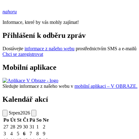
nahoru
Informace, které by vás mohly zajímat!
Přihlášení k odběru zpráv
Dostávejte
informace z našeho webu
prostřednictvím SMS a e-mailů
Chci se zaregistrovat
Mobilní aplikace
Sledujte informace z našeho webu v
mobilní aplikaci – V OBRAZE.
Kalendář akcí
Srpen
2026
Po
Út
St
Čt
Pá
So
Ne
27
28
29
30
31
1
2
3
4
5
6
7
8
9