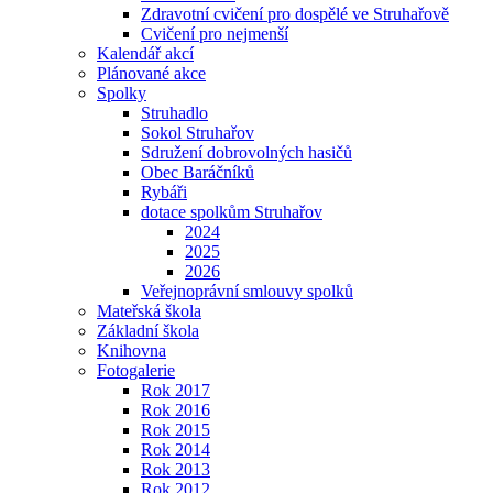
Zdravotní cvičení pro dospělé ve Struhařově
Cvičení pro nejmenší
Kalendář akcí
Plánované akce
Spolky
Struhadlo
Sokol Struhařov
Sdružení dobrovolných hasičů
Obec Baráčníků
Rybáři
dotace spolkům Struhařov
2024
2025
2026
Veřejnoprávní smlouvy spolků
Mateřská škola
Základní škola
Knihovna
Fotogalerie
Rok 2017
Rok 2016
Rok 2015
Rok 2014
Rok 2013
Rok 2012