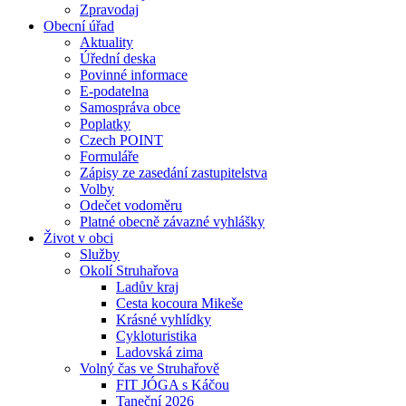
Zpravodaj
Obecní úřad
Aktuality
Úřední deska
Povinné informace
E-podatelna
Samospráva obce
Poplatky
Czech POINT
Formuláře
Zápisy ze zasedání zastupitelstva
Volby
Odečet vodoměru
Platné obecně závazné vyhlášky
Život v obci
Služby
Okolí Struhařova
Ladův kraj
Cesta kocoura Mikeše
Krásné vyhlídky
Cykloturistika
Ladovská zima
Volný čas ve Struhařově
FIT JÓGA s Káčou
Taneční 2026