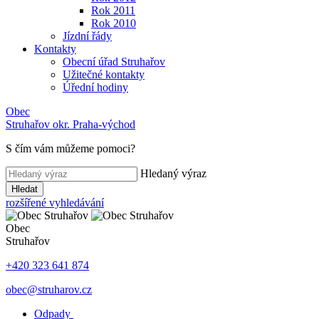
Rok 2011
Rok 2010
Jízdní řády
Kontakty
Obecní úřad Struhařov
Užitečné kontakty
Úřední hodiny
Obec
Struhařov
okr. Praha-východ
S čím vám můžeme pomoci
?
Hledaný výraz
Hledat
rozšířené vyhledávání
Obec
Struhařov
+420 323 641 874
obec@struharov.cz
Odpady