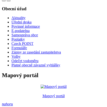
Obecní úřad
Aktuality
Úřední deska
Povinné informace
E-podatelna
Samospráva obce
Poplatky
Czech POINT
Formuláře
Zápisy ze zasedání zastupitelstva
Volby
Odečet vodoměru
Platné obecně závazné vyhlášky
Mapový portál
Mapový portál
nahoru