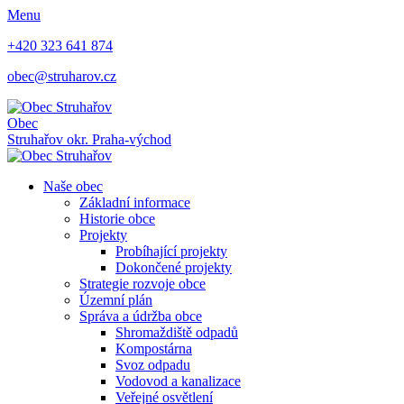
Menu
+420 323 641 874
obec@struharov.cz
Obec
Struhařov
okr. Praha-východ
Naše obec
Základní informace
Historie obce
Projekty
Probíhající projekty
Dokončené projekty
Strategie rozvoje obce
Územní plán
Správa a údržba obce
Shromaždiště odpadů
Kompostárna
Svoz odpadu
Vodovod a kanalizace
Veřejné osvětlení