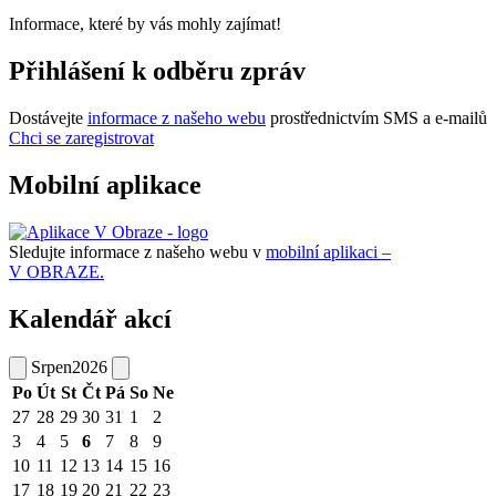
Informace, které by vás mohly zajímat!
Přihlášení k odběru zpráv
Dostávejte
informace z našeho webu
prostřednictvím SMS a e-mailů
Chci se zaregistrovat
Mobilní aplikace
Sledujte informace z našeho webu v
mobilní aplikaci –
V OBRAZE.
Kalendář akcí
Srpen
2026
Po
Út
St
Čt
Pá
So
Ne
27
28
29
30
31
1
2
3
4
5
6
7
8
9
10
11
12
13
14
15
16
17
18
19
20
21
22
23