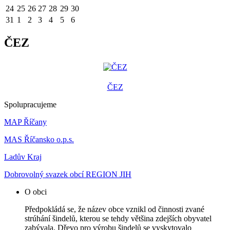
24
25
26
27
28
29
30
31
1
2
3
4
5
6
ČEZ
ČEZ
Spolupracujeme
MAP Říčany
MAS Říčansko o.p.s.
Ladův Kraj
Dobrovolný svazek obcí REGION JIH
O obci
Předpokládá se, že název obce vznikl od činnosti zvané
strúhání šindelů, kterou se tehdy většina zdejších obyvatel
zabývala. Dřevo pro výrobu šindelů se vyskytovalo