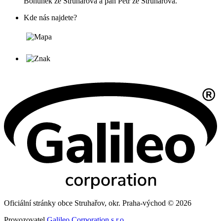
Bohuněk ze Struhařova a pan Petr ze Struhařova.
Kde nás najdete?
Oficiální stránky obce Struhařov, okr. Praha-východ © 2026
Provozovatel
Galileo Corporation s.r.o.