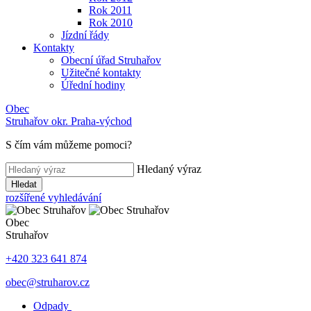
Rok 2011
Rok 2010
Jízdní řády
Kontakty
Obecní úřad Struhařov
Užitečné kontakty
Úřední hodiny
Obec
Struhařov
okr. Praha-východ
S čím vám můžeme pomoci
?
Hledaný výraz
Hledat
rozšířené vyhledávání
Obec
Struhařov
+420 323 641 874
obec@struharov.cz
Odpady