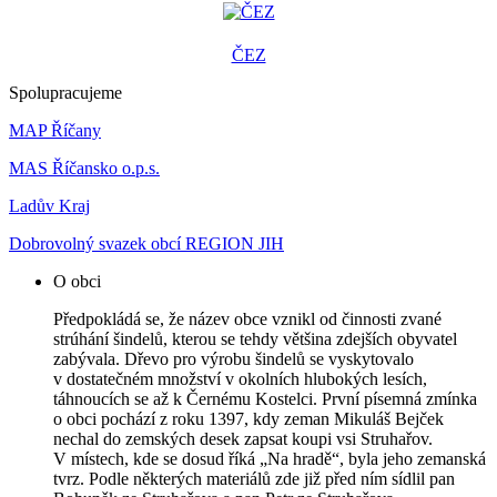
ČEZ
Spolupracujeme
MAP Říčany
MAS Říčansko o.p.s.
Ladův Kraj
Dobrovolný svazek obcí REGION JIH
O obci
Předpokládá se, že název obce vznikl od činnosti zvané
strúhání šindelů, kterou se tehdy většina zdejších obyvatel
zabývala. Dřevo pro výrobu šindelů se vyskytovalo
v dostatečném množství v okolních hlubokých lesích,
táhnoucích se až k Černému Kostelci. První písemná zmínka
o obci pochází z roku 1397, kdy zeman Mikuláš Bejček
nechal do zemských desek zapsat koupi vsi Struhařov.
V místech, kde se dosud říká „Na hradě“, byla jeho zemanská
tvrz. Podle některých materiálů zde již před ním sídlil pan