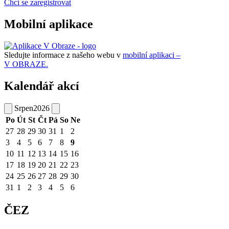
Chci se zaregistrovat
Mobilní aplikace
Sledujte informace z našeho webu v
mobilní aplikaci –
V OBRAZE.
Kalendář akcí
Srpen
2026
Po
Út
St
Čt
Pá
So
Ne
27
28
29
30
31
1
2
3
4
5
6
7
8
9
10
11
12
13
14
15
16
17
18
19
20
21
22
23
24
25
26
27
28
29
30
31
1
2
3
4
5
6
ČEZ