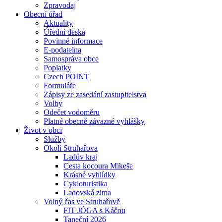
Zpravodaj
Obecní úřad
Aktuality
Úřední deska
Povinné informace
E-podatelna
Samospráva obce
Poplatky
Czech POINT
Formuláře
Zápisy ze zasedání zastupitelstva
Volby
Odečet vodoměru
Platné obecně závazné vyhlášky
Život v obci
Služby
Okolí Struhařova
Ladův kraj
Cesta kocoura Mikeše
Krásné vyhlídky
Cykloturistika
Ladovská zima
Volný čas ve Struhařově
FIT JÓGA s Káčou
Taneční 2026