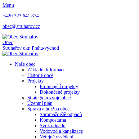
Menu
+420 323 641 874
obec@struharov.cz
Obec
Struhařov
okr. Praha-východ
Naše obec
Základní informace
Historie obce
Projekty
Probíhající projekty
Dokončené projekty
Strategie rozvoje obce
Územní plán
Správa a údržba obce
Shromaždiště odpadů
Kompostárna
Svoz odpadu
Vodovod a kanalizace
Veřejné osvětlení