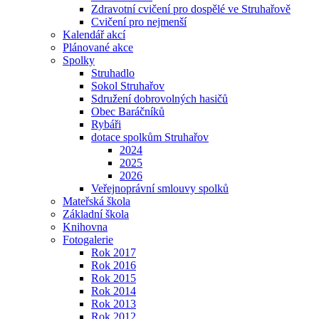
Zdravotní cvičení pro dospělé ve Struhařově
Cvičení pro nejmenší
Kalendář akcí
Plánované akce
Spolky
Struhadlo
Sokol Struhařov
Sdružení dobrovolných hasičů
Obec Baráčníků
Rybáři
dotace spolkům Struhařov
2024
2025
2026
Veřejnoprávní smlouvy spolků
Mateřská škola
Základní škola
Knihovna
Fotogalerie
Rok 2017
Rok 2016
Rok 2015
Rok 2014
Rok 2013
Rok 2012