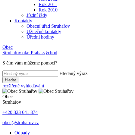
Rok 2011
Rok 2010
Jízdní řády
Kontakty
Obecní úřad Struhařov
Užitečné kontakty
Úřední hodiny
Obec
Struhařov
okr. Praha-východ
S čím vám můžeme pomoci
?
Hledaný výraz
Hledat
rozšířené vyhledávání
Obec
Struhařov
+420 323 641 874
obec@struharov.cz
Odpady