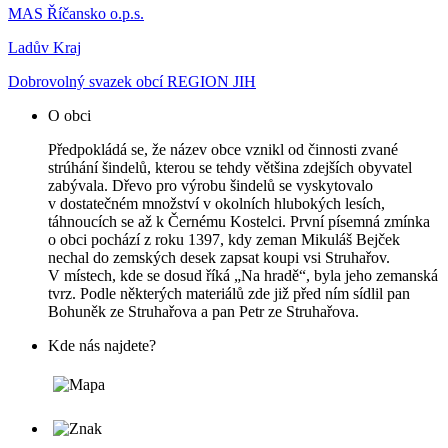
MAS Říčansko o.p.s.
Ladův Kraj
Dobrovolný svazek obcí REGION JIH
O obci
Předpokládá se, že název obce vznikl od činnosti zvané
strúhání šindelů, kterou se tehdy většina zdejších obyvatel
zabývala. Dřevo pro výrobu šindelů se vyskytovalo
v dostatečném množství v okolních hlubokých lesích,
táhnoucích se až k Černému Kostelci. První písemná zmínka
o obci pochází z roku 1397, kdy zeman Mikuláš Bejček
nechal do zemských desek zapsat koupi vsi Struhařov.
V místech, kde se dosud říká „Na hradě“, byla jeho zemanská
tvrz. Podle některých materiálů zde již před ním sídlil pan
Bohuněk ze Struhařova a pan Petr ze Struhařova.
Kde nás najdete?