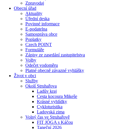
Zpravodaj
Obecní úřad
Aktuality
Úřední deska
Povinné informace
E-podatelna
Samospráva obce
Poplatky
Czech POINT
Formuláře
Zápisy ze zasedání zastupitelstva
Volby
Odečet vodoměru
Platné obecně závazné vyhlášky
Život v obci
Služby
Okolí Struhařova
Ladův kraj
Cesta kocoura Mikeše
Krásné vyhlídky
Cykloturistika
Ladovská zima
Volný čas ve Struhařově
FIT JÓGA s Káčou
Taneční 2026