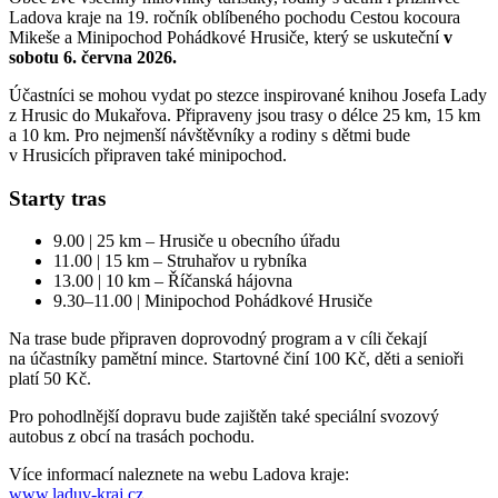
Ladova kraje na 19. ročník oblíbeného pochodu Cestou kocoura
Mikeše a Minipochod Pohádkové Hrusiče, který se uskuteční
v
sobotu 6. června 2026.
Účastníci se mohou vydat po stezce inspirované knihou Josefa Lady
z Hrusic do Mukařova. Připraveny jsou trasy o délce 25 km, 15 km
a 10 km. Pro nejmenší návštěvníky a rodiny s dětmi bude
v Hrusicích připraven také minipochod.
Starty tras
9.00 | 25 km – Hrusiče u obecního úřadu
11.00 | 15 km – Struhařov u rybníka
13.00 | 10 km – Říčanská hájovna
9.30–11.00 | Minipochod Pohádkové Hrusiče
Na trase bude připraven doprovodný program a v cíli čekají
na účastníky pamětní mince. Startovné činí 100 Kč, děti a senioři
platí 50 Kč.
Pro pohodlnější dopravu bude zajištěn také speciální svozový
autobus z obcí na trasách pochodu.
Více informací naleznete na webu Ladova kraje:
www.laduv-kraj.cz