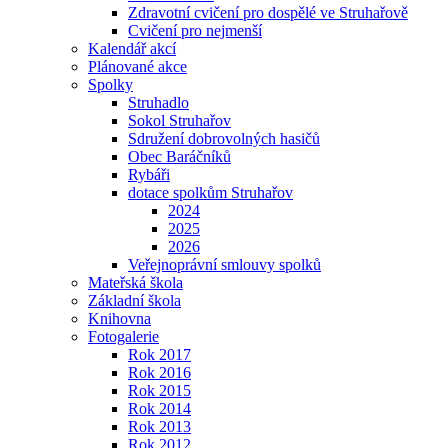
Zdravotní cvičení pro dospělé ve Struhařově
Cvičení pro nejmenší
Kalendář akcí
Plánované akce
Spolky
Struhadlo
Sokol Struhařov
Sdružení dobrovolných hasičů
Obec Baráčníků
Rybáři
dotace spolkům Struhařov
2024
2025
2026
Veřejnoprávní smlouvy spolků
Mateřská škola
Základní škola
Knihovna
Fotogalerie
Rok 2017
Rok 2016
Rok 2015
Rok 2014
Rok 2013
Rok 2012