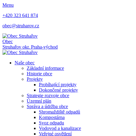
Menu
+420 323 641 874
obec@struharov.cz
Obec
Struhařov
okr. Praha-východ
Naše obec
Základní informace
Historie obce
Projekty
Probíhající projekty
Dokončené projekty
Strategie rozvoje obce
Územní plán
Správa a údržba obce
Shromaždiště odpadů
Kompostárna
Svoz odpadu
Vodovod a kanalizace
Veřejné osvětlení