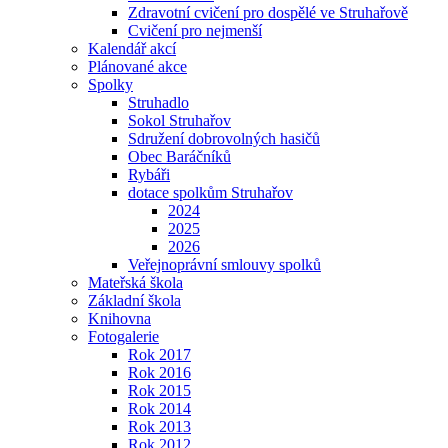
Zdravotní cvičení pro dospělé ve Struhařově
Cvičení pro nejmenší
Kalendář akcí
Plánované akce
Spolky
Struhadlo
Sokol Struhařov
Sdružení dobrovolných hasičů
Obec Baráčníků
Rybáři
dotace spolkům Struhařov
2024
2025
2026
Veřejnoprávní smlouvy spolků
Mateřská škola
Základní škola
Knihovna
Fotogalerie
Rok 2017
Rok 2016
Rok 2015
Rok 2014
Rok 2013
Rok 2012