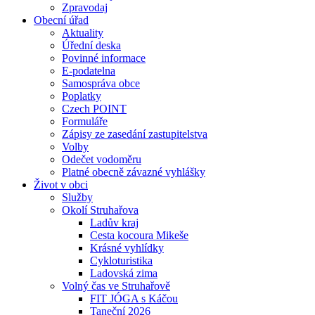
Zpravodaj
Obecní úřad
Aktuality
Úřední deska
Povinné informace
E-podatelna
Samospráva obce
Poplatky
Czech POINT
Formuláře
Zápisy ze zasedání zastupitelstva
Volby
Odečet vodoměru
Platné obecně závazné vyhlášky
Život v obci
Služby
Okolí Struhařova
Ladův kraj
Cesta kocoura Mikeše
Krásné vyhlídky
Cykloturistika
Ladovská zima
Volný čas ve Struhařově
FIT JÓGA s Káčou
Taneční 2026