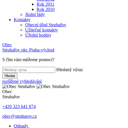
Rok 2011
Rok 2010
Jízdní řády
Kontakty
Obecní úřad Struhařov
Užitečné kontakty
Úřední hodiny
Obec
Struhařov
okr. Praha-východ
S čím vám můžeme pomoci
?
Hledaný výraz
Hledat
rozšířené vyhledávání
Obec
Struhařov
+420 323 641 874
obec@struharov.cz
Odpady