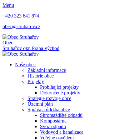
Menu
+420 323 641 874
obec@struharov.cz
Obec
Struhařov
okr. Praha-východ
Naše obec
Základní informace
Historie obce
Projekty
Probíhající projekty
Dokončené projekty
Strategie rozvoje obce
Územní plán
Správa a údržba obce
Shromaždiště odpadů
Kompostárna
Svoz odpadu
Vodovod a kanalizace
Veřejné osvětlení