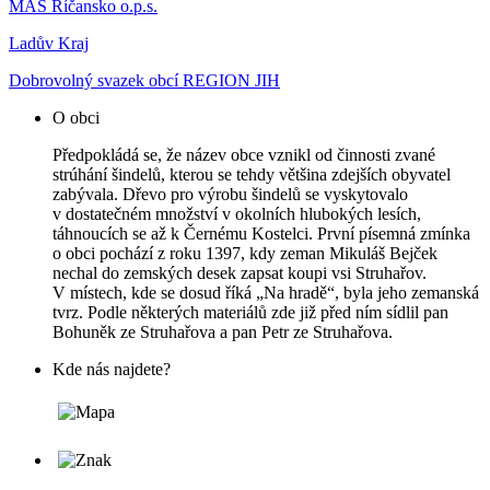
MAS Říčansko o.p.s.
Ladův Kraj
Dobrovolný svazek obcí REGION JIH
O obci
Předpokládá se, že název obce vznikl od činnosti zvané
strúhání šindelů, kterou se tehdy většina zdejších obyvatel
zabývala. Dřevo pro výrobu šindelů se vyskytovalo
v dostatečném množství v okolních hlubokých lesích,
táhnoucích se až k Černému Kostelci. První písemná zmínka
o obci pochází z roku 1397, kdy zeman Mikuláš Bejček
nechal do zemských desek zapsat koupi vsi Struhařov.
V místech, kde se dosud říká „Na hradě“, byla jeho zemanská
tvrz. Podle některých materiálů zde již před ním sídlil pan
Bohuněk ze Struhařova a pan Petr ze Struhařova.
Kde nás najdete?