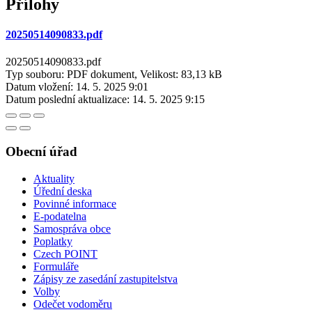
Přílohy
20250514090833.pdf
20250514090833.pdf
Typ souboru: PDF dokument, Velikost: 83,13 kB
Datum vložení:
14. 5. 2025 9:01
Datum poslední aktualizace:
14. 5. 2025 9:15
Obecní úřad
Aktuality
Úřední deska
Povinné informace
E-podatelna
Samospráva obce
Poplatky
Czech POINT
Formuláře
Zápisy ze zasedání zastupitelstva
Volby
Odečet vodoměru