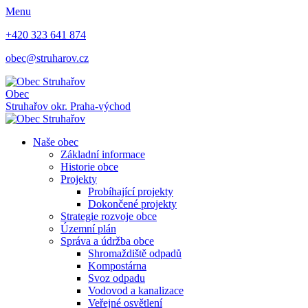
Menu
+420 323 641 874
obec@struharov.cz
Obec
Struhařov
okr. Praha-východ
Naše obec
Základní informace
Historie obce
Projekty
Probíhající projekty
Dokončené projekty
Strategie rozvoje obce
Územní plán
Správa a údržba obce
Shromaždiště odpadů
Kompostárna
Svoz odpadu
Vodovod a kanalizace
Veřejné osvětlení