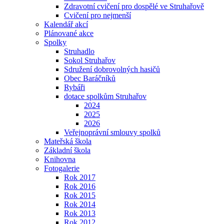
Zdravotní cvičení pro dospělé ve Struhařově
Cvičení pro nejmenší
Kalendář akcí
Plánované akce
Spolky
Struhadlo
Sokol Struhařov
Sdružení dobrovolných hasičů
Obec Baráčníků
Rybáři
dotace spolkům Struhařov
2024
2025
2026
Veřejnoprávní smlouvy spolků
Mateřská škola
Základní škola
Knihovna
Fotogalerie
Rok 2017
Rok 2016
Rok 2015
Rok 2014
Rok 2013
Rok 2012