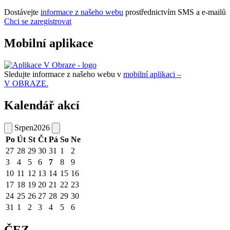
Dostávejte
informace z našeho webu
prostřednictvím SMS a e-mailů
Chci se zaregistrovat
Mobilní aplikace
Sledujte informace z našeho webu v
mobilní aplikaci –
V OBRAZE.
Kalendář akcí
Srpen
2026
Po
Út
St
Čt
Pá
So
Ne
27
28
29
30
31
1
2
3
4
5
6
7
8
9
10
11
12
13
14
15
16
17
18
19
20
21
22
23
24
25
26
27
28
29
30
31
1
2
3
4
5
6