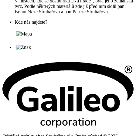
V místech, kde se dosud říká „Na hradě“, byla jeho zemanská
tvrz. Podle některých materiálů zde již před ním sídlil pan
Bohuněk ze Struhařova a pan Petr ze Struhařova.
Kde nás najdete?