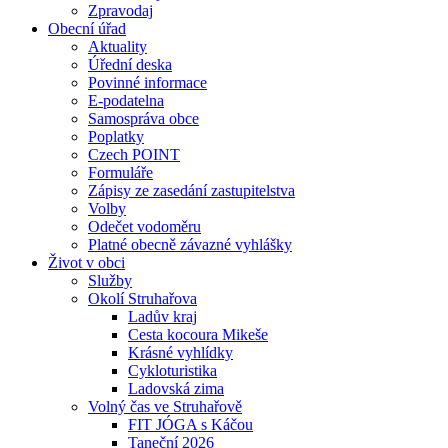
Zpravodaj
Obecní úřad
Aktuality
Úřední deska
Povinné informace
E-podatelna
Samospráva obce
Poplatky
Czech POINT
Formuláře
Zápisy ze zasedání zastupitelstva
Volby
Odečet vodoměru
Platné obecně závazné vyhlášky
Život v obci
Služby
Okolí Struhařova
Ladův kraj
Cesta kocoura Mikeše
Krásné vyhlídky
Cykloturistika
Ladovská zima
Volný čas ve Struhařově
FIT JÓGA s Káčou
Taneční 2026