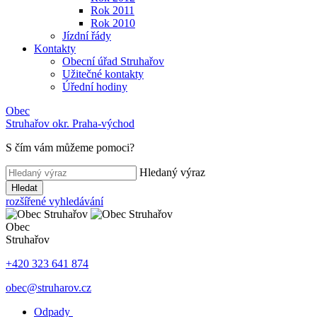
Rok 2011
Rok 2010
Jízdní řády
Kontakty
Obecní úřad Struhařov
Užitečné kontakty
Úřední hodiny
Obec
Struhařov
okr. Praha-východ
S čím vám můžeme pomoci
?
Hledaný výraz
Hledat
rozšířené vyhledávání
Obec
Struhařov
+420 323 641 874
obec@struharov.cz
Odpady