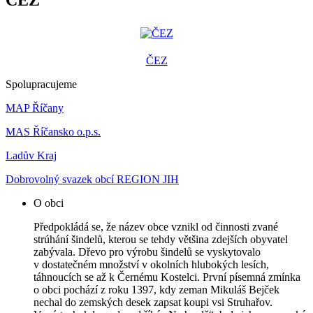
ČEZ
ČEZ
Spolupracujeme
MAP Říčany
MAS Říčansko o.p.s.
Ladův Kraj
Dobrovolný svazek obcí REGION JIH
O obci
Předpokládá se, že název obce vznikl od činnosti zvané
strúhání šindelů, kterou se tehdy většina zdejších obyvatel
zabývala. Dřevo pro výrobu šindelů se vyskytovalo
v dostatečném množství v okolních hlubokých lesích,
táhnoucích se až k Černému Kostelci. První písemná zmínka
o obci pochází z roku 1397, kdy zeman Mikuláš Bejček
nechal do zemských desek zapsat koupi vsi Struhařov.