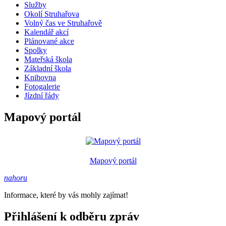
Služby
Okolí Struhařova
Volný čas ve Struhařově
Kalendář akcí
Plánované akce
Spolky
Mateřská škola
Základní škola
Knihovna
Fotogalerie
Jízdní řády
Mapový portál
Mapový portál
nahoru
Informace, které by vás mohly zajímat!
Přihlášení k odběru zpráv