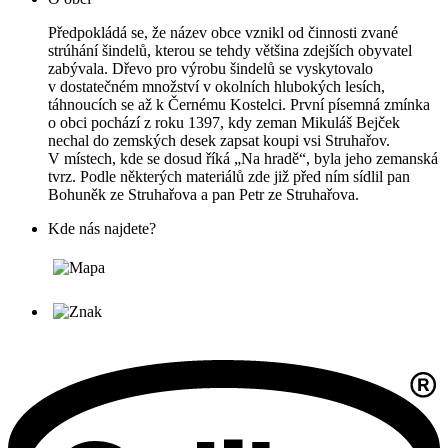
Předpokládá se, že název obce vznikl od činnosti zvané
strúhání šindelů, kterou se tehdy většina zdejších obyvatel
zabývala. Dřevo pro výrobu šindelů se vyskytovalo
v dostatečném množství v okolních hlubokých lesích,
táhnoucích se až k Černému Kostelci. První písemná zmínka
o obci pochází z roku 1397, kdy zeman Mikuláš Bejček
nechal do zemských desek zapsat koupi vsi Struhařov.
V místech, kde se dosud říká „Na hradě“, byla jeho zemanská
tvrz. Podle některých materiálů zde již před ním sídlil pan
Bohuněk ze Struhařova a pan Petr ze Struhařova.
Kde nás najdete?