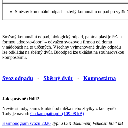
Směsný komunální odpad = zbylý komunální odpad po vytřídě
Směsný komunální odpad, biologický odpad, papír a plast je řešen
formou „door-to-door“ – odvážen svozovou firmou od domu
v nádobách na to určených. Všechny vyjmenované druhy odpadu
lze odkládat na sběrný dvůr. Bioodpad lze ukládat na struhařovskou
kompostárnu.
Svoz odpadu
-
Sběrný dvůr
-
Kompostárna
Jak správně třídit?
Nevíte si rady, kam s krabicí od mléka nebo zbytky z kuchyně?
Tady je návod:
Co kam patří.pdf (109.98 kB)
Harmonogram svozu 2026
Typ: XLSX dokument, Velikost: 90.4 kB