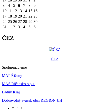
27
28
29
30
31
1
2
3
4
5
6
7
8
9
10
11
12
13
14
15
16
17
18
19
20
21
22
23
24
25
26
27
28
29
30
31
1
2
3
4
5
6
ČEZ
ČEZ
Spolupracujeme
MAP Říčany
MAS Říčansko o.p.s.
Ladův Kraj
Dobrovolný svazek obcí REGION JIH
O obci