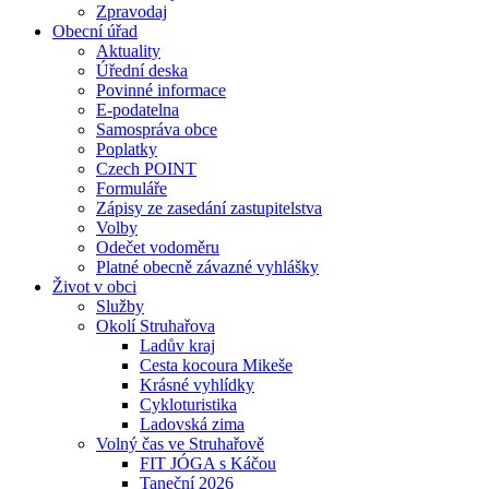
Zpravodaj
Obecní úřad
Aktuality
Úřední deska
Povinné informace
E-podatelna
Samospráva obce
Poplatky
Czech POINT
Formuláře
Zápisy ze zasedání zastupitelstva
Volby
Odečet vodoměru
Platné obecně závazné vyhlášky
Život v obci
Služby
Okolí Struhařova
Ladův kraj
Cesta kocoura Mikeše
Krásné vyhlídky
Cykloturistika
Ladovská zima
Volný čas ve Struhařově
FIT JÓGA s Káčou
Taneční 2026