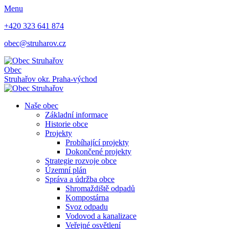
Menu
+420 323 641 874
obec@struharov.cz
Obec
Struhařov
okr. Praha-východ
Naše obec
Základní informace
Historie obce
Projekty
Probíhající projekty
Dokončené projekty
Strategie rozvoje obce
Územní plán
Správa a údržba obce
Shromaždiště odpadů
Kompostárna
Svoz odpadu
Vodovod a kanalizace
Veřejné osvětlení