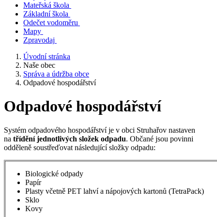
Mateřská škola
Základní škola
Odečet vodoměru
Mapy
Zpravodaj
Úvodní stránka
Naše obec
Správa a údržba obce
Odpadové hospodářství
Odpadové hospodářství
Systém odpadového hospodářství je v obci Struhařov nastaven
na
třídění jednotlivých složek odpadu
. Občané jsou povinni
odděleně soustřeďovat následující složky odpadu:
Biologické odpady
Papír
Plasty včetně PET lahví a nápojových kartonů (TetraPack)
Sklo
Kovy