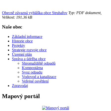
Obecně závazná vyhláška obce Struhařov
Typ: PDF dokument,
Velikost: 191.36 kB
Naše obec
Základní informace
Historie obce
Projekty
Strategie rozvoje obce
Územní plán
Správa a údržba obce
Shromaždiště odpadů
Kompostárna
Svoz odpadu
Vodovod a kanalizace
Veřejné osvětlení
Zpravodaj
Mapový portál