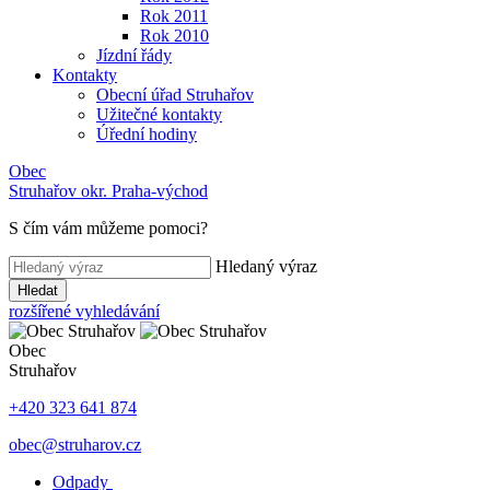
Rok 2011
Rok 2010
Jízdní řády
Kontakty
Obecní úřad Struhařov
Užitečné kontakty
Úřední hodiny
Obec
Struhařov
okr. Praha-východ
S čím vám můžeme pomoci
?
Hledaný výraz
Hledat
rozšířené vyhledávání
Obec
Struhařov
+420 323 641 874
obec@struharov.cz
Odpady