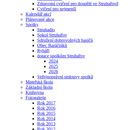
Zdravotní cvičení pro dospělé ve Struhařově
Cvičení pro nejmenší
Kalendář akcí
Plánované akce
Spolky
Struhadlo
Sokol Struhařov
Sdružení dobrovolných hasičů
Obec Baráčníků
Rybáři
dotace spolkům Struhařov
2024
2025
2026
Veřejnoprávní smlouvy spolků
Mateřská škola
Základní škola
Knihovna
Fotogalerie
Rok 2017
Rok 2016
Rok 2015
Rok 2014
Rok 2013
Rok 2012