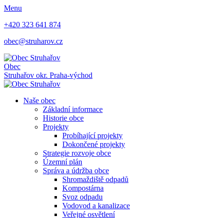
Menu
+420 323 641 874
obec@struharov.cz
Obec
Struhařov
okr. Praha-východ
Naše obec
Základní informace
Historie obce
Projekty
Probíhající projekty
Dokončené projekty
Strategie rozvoje obce
Územní plán
Správa a údržba obce
Shromaždiště odpadů
Kompostárna
Svoz odpadu
Vodovod a kanalizace
Veřejné osvětlení