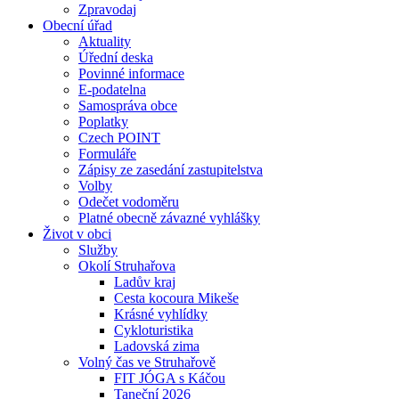
Zpravodaj
Obecní úřad
Aktuality
Úřední deska
Povinné informace
E-podatelna
Samospráva obce
Poplatky
Czech POINT
Formuláře
Zápisy ze zasedání zastupitelstva
Volby
Odečet vodoměru
Platné obecně závazné vyhlášky
Život v obci
Služby
Okolí Struhařova
Ladův kraj
Cesta kocoura Mikeše
Krásné vyhlídky
Cykloturistika
Ladovská zima
Volný čas ve Struhařově
FIT JÓGA s Káčou
Taneční 2026