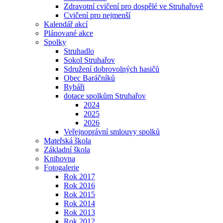
Zdravotní cvičení pro dospělé ve Struhařově
Cvičení pro nejmenší
Kalendář akcí
Plánované akce
Spolky
Struhadlo
Sokol Struhařov
Sdružení dobrovolných hasičů
Obec Baráčníků
Rybáři
dotace spolkům Struhařov
2024
2025
2026
Veřejnoprávní smlouvy spolků
Mateřská škola
Základní škola
Knihovna
Fotogalerie
Rok 2017
Rok 2016
Rok 2015
Rok 2014
Rok 2013
Rok 2012