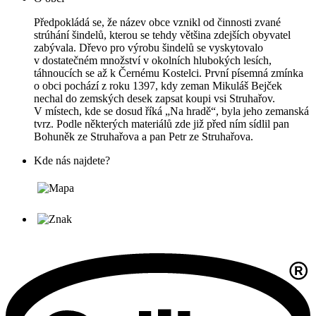
Předpokládá se, že název obce vznikl od činnosti zvané
strúhání šindelů, kterou se tehdy většina zdejších obyvatel
zabývala. Dřevo pro výrobu šindelů se vyskytovalo
v dostatečném množství v okolních hlubokých lesích,
táhnoucích se až k Černému Kostelci. První písemná zmínka
o obci pochází z roku 1397, kdy zeman Mikuláš Bejček
nechal do zemských desek zapsat koupi vsi Struhařov.
V místech, kde se dosud říká „Na hradě“, byla jeho zemanská
tvrz. Podle některých materiálů zde již před ním sídlil pan
Bohuněk ze Struhařova a pan Petr ze Struhařova.
Kde nás najdete?