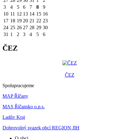
27
28
29
30
31
1
2
3
4
5
6
7
8
9
10
11
12
13
14
15
16
17
18
19
20
21
22
23
24
25
26
27
28
29
30
31
1
2
3
4
5
6
ČEZ
ČEZ
Spolupracujeme
MAP Říčany
MAS Říčansko o.p.s.
Ladův Kraj
Dobrovolný svazek obcí REGION JIH
O obci