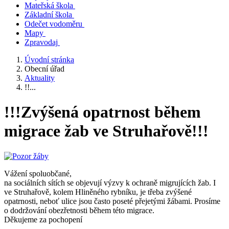
Mateřská škola
Základní škola
Odečet vodoměru
Mapy
Zpravodaj
Úvodní stránka
Obecní úřad
Aktuality
!!...
!!!Zvýšená opatrnost během
migrace žab ve Struhařově!!!
Vážení spoluobčané,
na sociálních sítích se objevují výzvy k ochraně migrujících žab. I
ve Struhařově, kolem Hliněného rybníku, je třeba zvýšené
opatrnosti, neboť ulice jsou často poseté přejetými žábami. Prosíme
o dodržování obezřetnosti během této migrace.
Děkujeme za pochopení