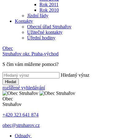
Rok 2011
Rok 2010
Jízdní řády
Kontakty
Obecní úřad Struhařov
Užitečné kontakty
Úřední hodiny
Obec
Struhařov
okr. Praha-východ
S čím vám můžeme pomoci
?
Hledaný výraz
Hledat
rozšířené vyhledávání
Obec
Struhařov
+420 323 641 874
obec@struharov.cz
Odpady